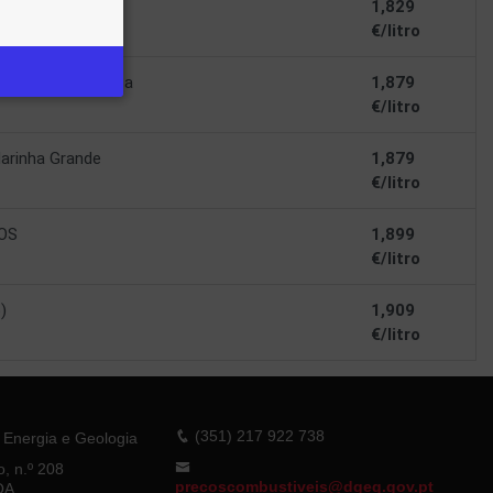
MOSO
1,829
€/litro
alços Martingança
1,879
€/litro
arinha Grande
1,879
€/litro
OS
1,899
€/litro
)
1,909
€/litro
(351) 217 922 738
 Energia e Geologia
o, n.º 208
precoscombustiveis@dgeg.gov.pt
OA