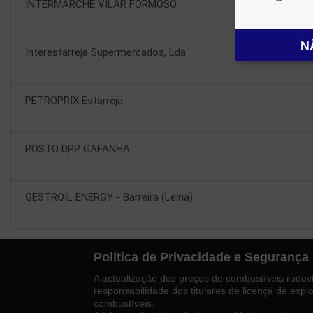
INTERMARCHE VILAR FORMOSO
N
Interestarreja Supermercados, Lda
PETROPRIX Estarreja
POSTO DPP GAFANHA
GESTROIL ENERGY - Barreira (Leiria)
Política de Privacidade e Segurança
A actualização dos preços de combustíveis rodoviá
responsabilidade dos titulares de licença de exp
combustíveis.