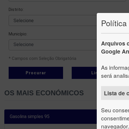
Distrito:
Política
Município:
Arquivos d
  Selecione
Google Ana
* Campos com Seleção Obrigatória
As informa
Procurar
Limpar
será anali
Lista de 
OS MAIS ECONÓMICOS
Seu consen
consentime
navegador.