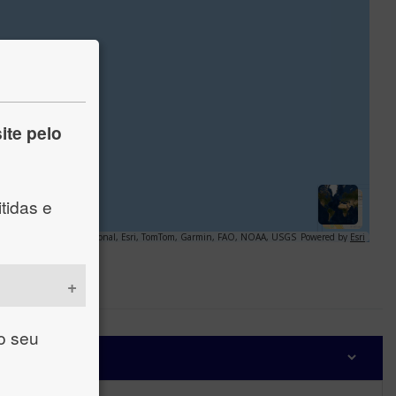
ite pelo
tidas e
 o seu