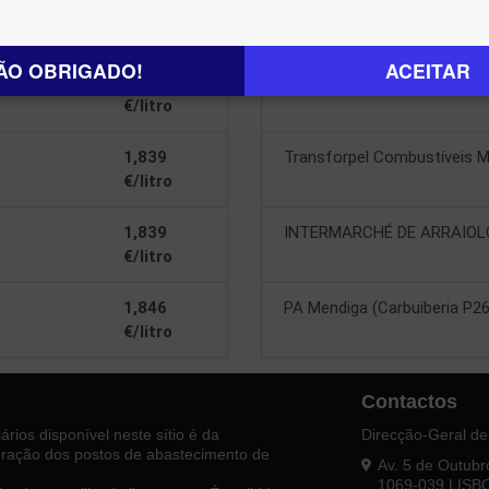
1,759
INTERMARCHE VILAR FOR
€/litro
ÃO OBRIGADO!
ACEITAR
1,831
Transforpel Combustíveis C
€/litro
1,839
Transforpel Combustíveis M
€/litro
1,839
INTERMARCHÉ DE ARRAIOL
€/litro
1,846
PA Mendiga (Carbuiberia P26
€/litro
Contactos
rios disponível neste sítio é da
Direcção-Geral de
loração dos postos de abastecimento de
Av. 5 de Outubr
1069-039 LISB