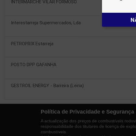
INTERMARCHE VILAR FORMOSO
N
Interestarreja Supermercados, Lda
PETROPRIX Estarreja
POSTO DPP GAFANHA
GESTROIL ENERGY - Barreira (Leiria)
Política de Privacidade e Segurança
A actualização dos preços de combustíveis rodoviá
responsabilidade dos titulares de licença de exp
combustíveis.