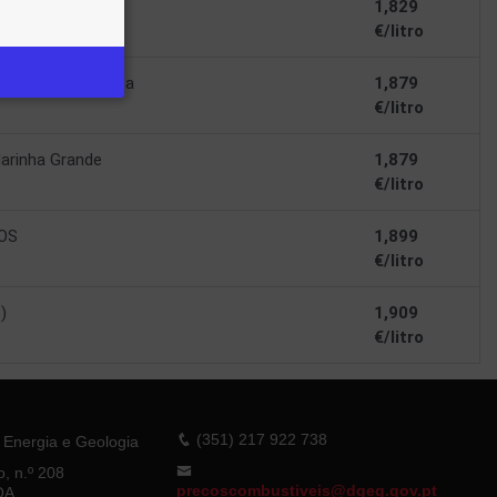
MOSO
1,829
€/litro
alços Martingança
1,879
€/litro
arinha Grande
1,879
€/litro
OS
1,899
€/litro
)
1,909
€/litro
(351) 217 922 738
 Energia e Geologia
o, n.º 208
precoscombustiveis@dgeg.gov.pt
OA