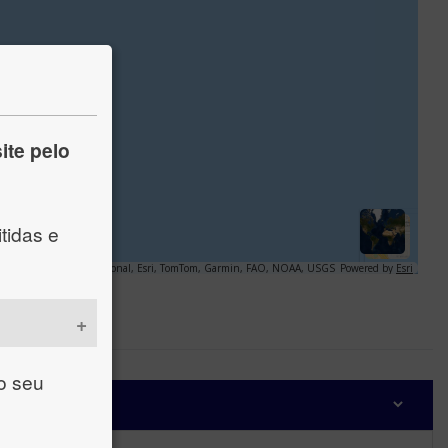
ite pelo
tidas e
 o seu