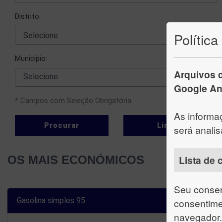
Distrito:
Política
Município:
Arquivos d
  Selecione
Google Ana
* Campos com Seleção Obrigatória
As informa
Procurar
Limpar
será anali
Lista de 
OS MAIS ECONÓMICOS
Seu consen
consentime
navegador.