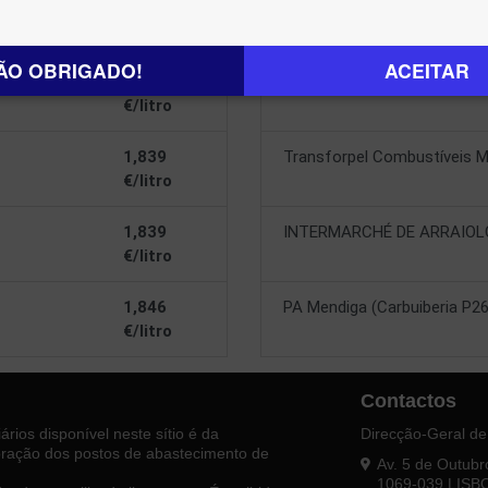
1,759
INTERMARCHE VILAR FOR
€/litro
ÃO OBRIGADO!
ACEITAR
1,831
Transforpel Combustíveis C
€/litro
1,839
Transforpel Combustíveis M
€/litro
1,839
INTERMARCHÉ DE ARRAIOL
€/litro
1,846
PA Mendiga (Carbuiberia P26
€/litro
Contactos
rios disponível neste sítio é da
Direcção-Geral de
loração dos postos de abastecimento de
Av. 5 de Outubr
1069-039 LISB